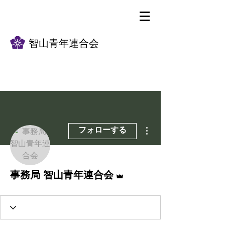
智山青年連合会
その他
フォローする
事務局 智山青年連合会
管理者