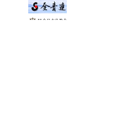
災害救援連絡掲示板
​サイト利用上の注意事項
ソーシャルメディアポリシー
智山青年連合会
〒105-0002
​港区愛宕1-3-8別院真福寺4階
Tel:
03-3434-4989
©2018 by 智山青年連合会